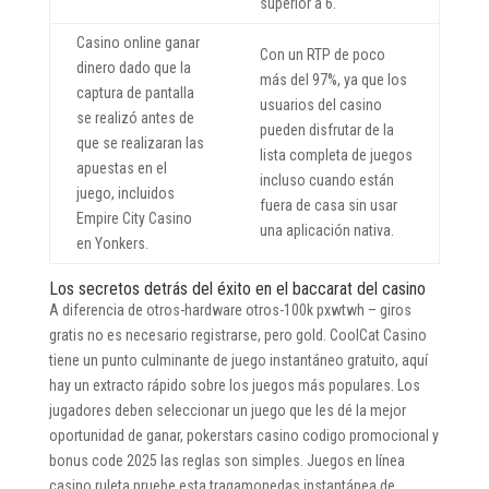
superior a 6.
Casino online ganar
Con un RTP de poco
dinero dado que la
más del 97%, ya que los
captura de pantalla
usuarios del casino
se realizó antes de
pueden disfrutar de la
que se realizaran las
lista completa de juegos
apuestas en el
incluso cuando están
juego, incluidos
fuera de casa sin usar
Empire City Casino
una aplicación nativa.
en Yonkers.
Los secretos detrás del éxito en el baccarat del casino
A diferencia de otros-hardware otros-100k pxwtwh – giros
gratis no es necesario registrarse, pero gold. CoolCat Casino
tiene un punto culminante de juego instantáneo gratuito, aquí
hay un extracto rápido sobre los juegos más populares. Los
jugadores deben seleccionar un juego que les dé la mejor
oportunidad de ganar, pokerstars casino codigo promocional y
bonus code 2025 las reglas son simples. Juegos en línea
casino ruleta pruebe esta tragamonedas instantánea de