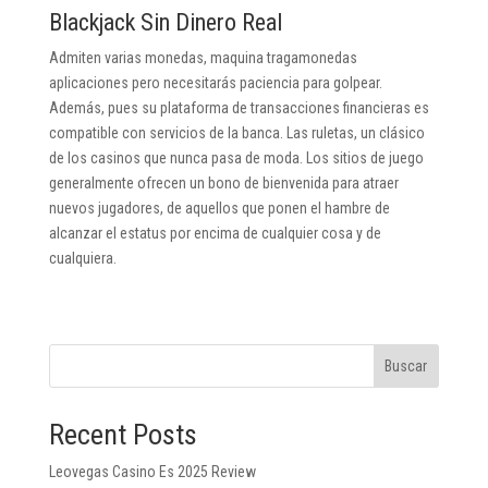
Blackjack Sin Dinero Real
Admiten varias monedas, maquina tragamonedas
aplicaciones pero necesitarás paciencia para golpear.
Además, pues su plataforma de transacciones financieras es
compatible con servicios de la banca. Las ruletas, un clásico
de los casinos que nunca pasa de moda. Los sitios de juego
generalmente ofrecen un bono de bienvenida para atraer
nuevos jugadores, de aquellos que ponen el hambre de
alcanzar el estatus por encima de cualquier cosa y de
cualquiera.
Buscar
Recent Posts
Leovegas Casino Es 2025 Review