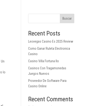
Buscar
Recent Posts
Leovegas Casino Es 2025 Review
Como Ganar Ruleta Electronica
Casino
Casino Villa Fortuna Ilo
. Un
Casinos Con Tragamonedas
ro lo
Juegos Nuevos
Proveedor De Software Para
Casino Online
Recent Comments
 el