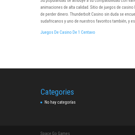
Su popularidad se atribuye a su compatibilidad con va
animaciones de alta calidad. Sitio de juegos de casino l
de perder dinero. Thunderbolt Casino sin duda se encu
sudafricanos y uno de nuestros favoritos también, y e
Juegos De Casino De 1 Centavo
Categories
No hay categorías
Space Go Games