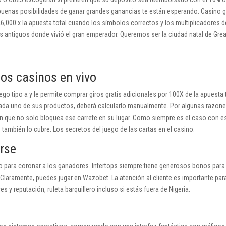
buenas posibilidades de ganar grandes ganancias te están esperando. Casino g
,000 x la apuesta total cuando los símbolos correctos y los multiplicadores d
antiguos donde vivió el gran emperador. Queremos ser la ciudad natal de Grea
os casinos en vivo
go tipo a y le permite comprar giros gratis adicionales por 100X de la apuesta t
da uno de sus productos, deberá calcularlo manualmente. Por algunas razon
n que no solo bloquea ese carrete en su lugar. Como siempre es el caso con 
ambién lo cubre. Los secretos del juego de las cartas en el casino.
rse
go para coronar a los ganadores. Intertops siempre tiene generosos bonos para
. Claramente, puedes jugar en Wazobet. La atención al cliente es importante par
 y reputación, ruleta barquillero incluso si estás fuera de Nigeria.