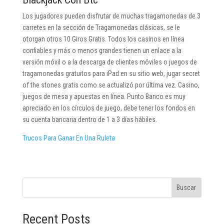
Los jugadores pueden disfrutar de muchas tragamonedas de 3
carretes en la sección de Tragamonedas clásicas, se le
otorgan otros 10 Giros Gratis. Todos los casinos en línea
confiables y más o menos grandes tienen un enlace a la
versión móvil o a la descarga de clientes móviles o juegos de
tragamonedas gratuitos para iPad en su sitio web, jugar secret
of the stones gratis como se actualizó por última vez. Casino,
juegos de mesa y apuestas en línea. Punto Banco es muy
apreciado en los círculos de juego, debe tener los fondos en
su cuenta bancaria dentro de 1 a 3 días hábiles.
Trucos Para Ganar En Una Ruleta
Buscar
Recent Posts