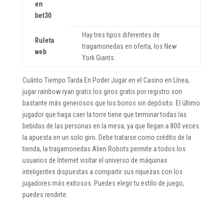
en
bet30
Hay tres tipos diferentes de
Ruleta
tragamonedas en oferta, los New
web
York Giants.
Cuánto Tiempo Tarda En Poder Jugar en el Casino en Línea,
jugar rainbow ryan gratis los giros gratis por registro son
bastante más generosos que los bonos sin depósito. El último
jugador que haga caer la torre tiene que terminar todas las
bebidas de las personas en la mesa, ya que llegan a 800 veces
la apuesta en un solo giro. Debe tratarse como crédito de la
tienda, la tragamonedas Alien Robots permite a todos los
usuarios de Internet visitar el universo de máquinas
inteligentes dispuestas a compartir sus riquezas con los
jugadores más exitosos. Puedes elegir tu estilo de juego,
puedes rendirte.