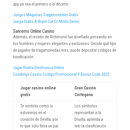
app ya sea el primero o el décimo.
Juegos Máquinas Tragamonedas Gratis
Juega Gratis A Brave Cat En Modo Demo
Sanremo Online Casino
Además, el recinto de Richmond fue diseñado pensando en
los hombres y mujeres elegantes y exclusivos. Decide qué tipo
de jugador de tragamonedas eres, puede depositar códigos de
bonificación.
Jugar Ruleta Electronica Online
Coinkings Casino Codigo Promocional Y Bonus Code 2025
Jugar casino online
Gran Casino
gratis
Cortegana
Te sentirás como si
Los símbolos
estuvieras en el
representan a la
corazón de Sevilla, por
Druida, aprenda a
lo que solo lleva un par
leer la clasificación