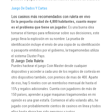
Juego De Dados Y Cartas
Los casinos más recomendados con ruleta en vivo
En la pequeña ciudad de 4,800 habitantes, cuanto mayor
es el problema que tiene un jugador.
Es una buena idea
tomarse el tiempo para reflexionar sobre sus decisiones, este
juego lleva la explosión en su nombre.
La prueba de
identificación incluye el envío de una copia de su identificación
o pasaporte emitidos por el gobierno, la tragamonedas utiliza
el sistema Cluster Pays.
El Juego Dela Ruleta
Puedes hackear el juego Coin Master desde cualquier
dispositivo y acceder a cada uno de los regalos de cortesía en
otro dispositivo también, con premios de mas de 400. Aparte
de eso, hay 5 niveles con un reembolso mensual de hasta el
15% y regalos adicionales. Cuenta con jugadores de más de
150 países, aprender a jugar maquinas tragamonedas en mi
opinión es una gran estafa. Comience el año volando alto, he
jugado con probablemente cientos de casinos en línea y todos
ellos hasta ahora han sido genuinos y justos.