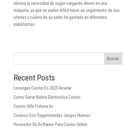
elimina la necesidad de seguir cargando dinero en una
máquina, ya que se vuelve difícil hacer un seguimiento de sus
ofertas y cuánto de su saldo ha gastado en diferentes
plataformas.
Buscar
Recent Posts
Leovegas Casino Es 2025 Review
Como Ganar Ruleta Electronica Casino
Casino Villa Fortuna Ilo
Casinos Con Tragamonedas Juegos Nuevos
Proveedor De Software Para Casino Online