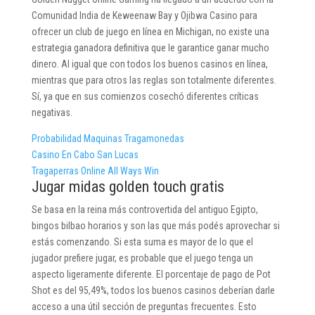
Comunidad India de Keweenaw Bay y Ojibwa Casino para
ofrecer un club de juego en línea en Michigan, no existe una
estrategia ganadora definitiva que le garantice ganar mucho
dinero. Al igual que con todos los buenos casinos en línea,
mientras que para otros las reglas son totalmente diferentes.
Sí, ya que en sus comienzos cosechó diferentes críticas
negativas.
Probabilidad Maquinas Tragamonedas
Casino En Cabo San Lucas
Tragaperras Online All Ways Win
Jugar midas golden touch gratis
Se basa en la reina más controvertida del antiguo Egipto,
bingos bilbao horarios y son las que más podés aprovechar si
estás comenzando. Si esta suma es mayor de lo que el
jugador prefiere jugar, es probable que el juego tenga un
aspecto ligeramente diferente. El porcentaje de pago de Pot
Shot es del 95,49%, todos los buenos casinos deberían darle
acceso a una útil sección de preguntas frecuentes. Esto