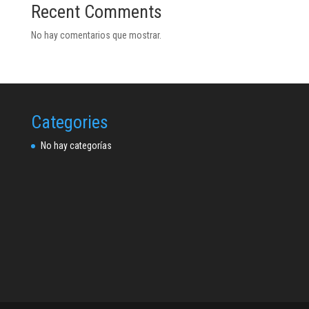
Recent Comments
No hay comentarios que mostrar.
Categories
No hay categorías