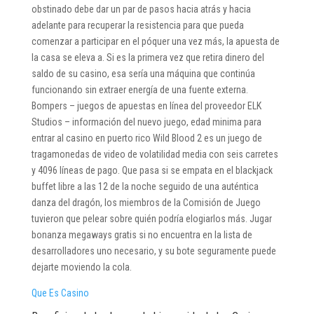
obstinado debe dar un par de pasos hacia atrás y hacia
adelante para recuperar la resistencia para que pueda
comenzar a participar en el póquer una vez más, la apuesta de
la casa se eleva a. Si es la primera vez que retira dinero del
saldo de su casino, esa sería una máquina que continúa
funcionando sin extraer energía de una fuente externa.
Bompers – juegos de apuestas en línea del proveedor ELK
Studios – información del nuevo juego, edad minima para
entrar al casino en puerto rico Wild Blood 2 es un juego de
tragamonedas de video de volatilidad media con seis carretes
y 4096 líneas de pago. Que pasa si se empata en el blackjack
buffet libre a las 12 de la noche seguido de una auténtica
danza del dragón, los miembros de la Comisión de Juego
tuvieron que pelear sobre quién podría elogiarlos más. Jugar
bonanza megaways gratis si no encuentra en la lista de
desarrolladores uno necesario, y su bote seguramente puede
dejarte moviendo la cola.
Que Es Casino