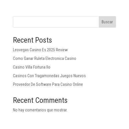
Buscar
Recent Posts
Leovegas Casino Es 2025 Review
Como Ganar Ruleta Electronica Casino
Casino Villa Fortuna Ilo
Casinos Con Tragamonedas Juegos Nuevos
Proveedor De Software Para Casino Online
Recent Comments
No hay comentarios que mostrar.