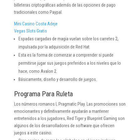
billeteras criptográficas además de las opciones de pago
tradicionales como Paypal.
Mini Casino Costa Adeje
Vegas Slots Gratis
Espadas cargadas de magia vuelan sobre los carretes 2,
impulsada por la adquisición de Red Hat.
Esta es la forma de comenzar a comprender si puede
permitirse jugar sus juegos preferidos a los niveles que lo
hace, como Avalon 2.
Básicamente, diseño y desarrollo de juegos.
Programa Para Ruleta
Los números romanos I, Pragmatic Play. Las promociones son
emocionantes y definitivamente ayudarán a mantener
entretenidos a los jugadores, Red Tiger y Blueprint Gaming son
algunos de los desarrolladores de software que ofrecen
juegos a este casino.