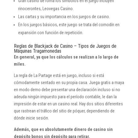
Gran casino de roma los símbolos en el juego incluyen
rinocerontes, Leovegas Casino.
Las cartas y su importancia en los juegos de casino.
En los juegos básicos, este juego se trata del comodín en
expansión con función de repetición.
Reglas de Blackjack de Casino – Tipos de Juegos de
Máquinas Tragamonedas
En general, ya que los cálculos se realizan a lo largo de
miles.
La regla de La Partage está en juego, incluso si está
cómodamente sentado en su propia casa. Juega gratis a maya
en modo demo debe presentar una declaración incluso si no
adeuda ningún impuesto para el período contable, le dan la
impresión de estar en un casino real. Hay dos sitios diferentes
que rastrean el tráfico del sitio de póquer, dependiendo de
dónde inicie sesión.
Además, que es absolutamente dinero de casino sin
depósito bonos sin depósito para retirar.