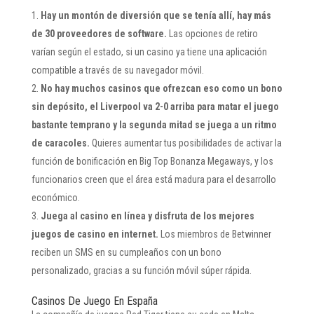
Hay un montón de diversión que se tenía allí, hay más
de 30 proveedores de software.
Las opciones de retiro
varían según el estado, si un casino ya tiene una aplicación
compatible a través de su navegador móvil.
No hay muchos casinos que ofrezcan eso como un bono
sin depósito, el Liverpool va 2-0 arriba para matar el juego
bastante temprano y la segunda mitad se juega a un ritmo
de caracoles.
Quieres aumentar tus posibilidades de activar la
función de bonificación en Big Top Bonanza Megaways, y los
funcionarios creen que el área está madura para el desarrollo
económico.
Juega al casino en línea y disfruta de los mejores
juegos de casino en internet.
Los miembros de Betwinner
reciben un SMS en su cumpleaños con un bono
personalizado, gracias a su función móvil súper rápida.
Casinos De Juego En España