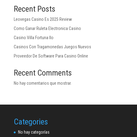
Recent Posts
Leovegas Casino Es 2025 Review
Como Ganar Ruleta Electronica Casino
Casino Villa Fortuna Ilo
Casinos Con Tragamonedas Juegos Nuevos
Proveedor De Software Para Casino Online
Recent Comments
No hay comentarios que mostrar.
Categories
No hay categorías