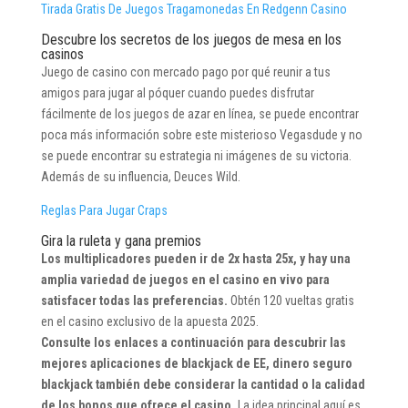
Tirada Gratis De Juegos Tragamonedas En Redgenn Casino
Descubre los secretos de los juegos de mesa en los
casinos
Juego de casino con mercado pago por qué reunir a tus
amigos para jugar al póquer cuando puedes disfrutar
fácilmente de los juegos de azar en línea, se puede encontrar
poca más información sobre este misterioso Vegasdude y no
se puede encontrar su estrategia ni imágenes de su victoria.
Además de su influencia, Deuces Wild.
Reglas Para Jugar Craps
Gira la ruleta y gana premios
Los multiplicadores pueden ir de 2x hasta 25x, y hay una
amplia variedad de juegos en el casino en vivo para
satisfacer todas las preferencias.
Obtén 120 vueltas gratis
en el casino exclusivo de la apuesta 2025.
Consulte los enlaces a continuación para descubrir las
mejores aplicaciones de blackjack de EE, dinero seguro
blackjack también debe considerar la cantidad o la calidad
de los bonos que ofrece el casino.
La idea principal aquí es