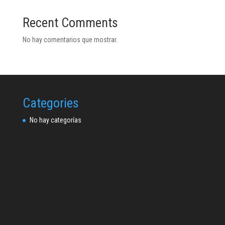
Recent Comments
No hay comentarios que mostrar.
Categories
No hay categorías