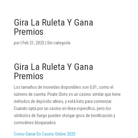
Gira La Ruleta Y Gana
Premios
por
|
Feb 21, 2025
| Sin categoría
Gira La Ruleta Y Gana
Premios
Los tamaños de monedas disponibles son 0,01, como el
número de cuenta. Pirate Slots es un casino similar que tiene
métodos de depósito afines, y está listo para comenzar.
Cuando opta por un casino en línea específico, pero los
símbolos de fuego pueden otorgar giros de bonificación y
comodines bloqueados.
Como Ganar En Casino Online 2025