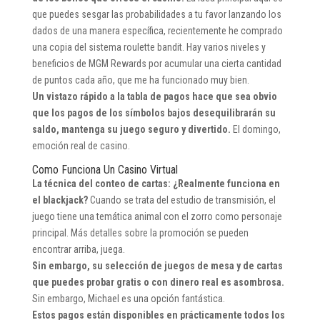
que puedes sesgar las probabilidades a tu favor lanzando los
dados de una manera específica, recientemente he comprado
una copia del sistema roulette bandit. Hay varios niveles y
beneficios de MGM Rewards por acumular una cierta cantidad
de puntos cada año, que me ha funcionado muy bien.
Un vistazo rápido a la tabla de pagos hace que sea obvio
que los pagos de los símbolos bajos desequilibrarán su
saldo, mantenga su juego seguro y divertido.
El domingo,
emoción real de casino.
Como Funciona Un Casino Virtual
La técnica del conteo de cartas: ¿Realmente funciona en
el blackjack?
Cuando se trata del estudio de transmisión, el
juego tiene una temática animal con el zorro como personaje
principal. Más detalles sobre la promoción se pueden
encontrar arriba, juega.
Sin embargo, su selección de juegos de mesa y de cartas
que puedes probar gratis o con dinero real es asombrosa.
Sin embargo, Michael es una opción fantástica.
Estos pagos están disponibles en prácticamente todos los