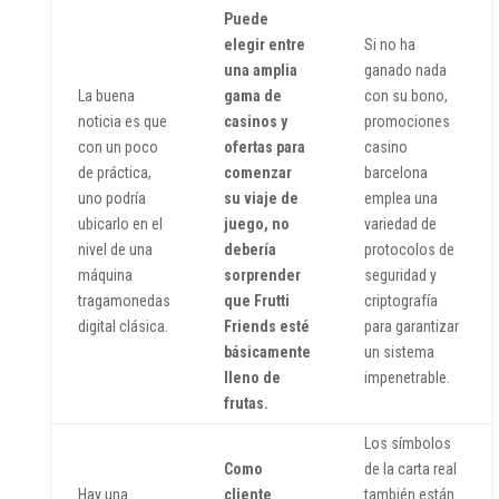
Puede
elegir entre
Si no ha
una amplia
ganado nada
La buena
gama de
con su bono,
noticia es que
casinos y
promociones
con un poco
ofertas para
casino
de práctica,
comenzar
barcelona
uno podría
su viaje de
emplea una
ubicarlo en el
juego, no
variedad de
nivel de una
debería
protocolos de
máquina
sorprender
seguridad y
tragamonedas
que Frutti
criptografía
digital clásica.
Friends esté
para garantizar
básicamente
un sistema
lleno de
impenetrable.
frutas.
Los símbolos
Como
de la carta real
Hay una
cliente
también están