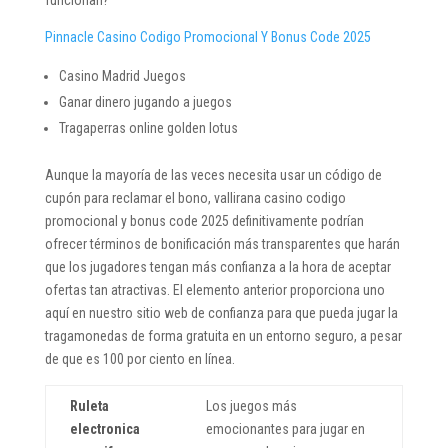
funcionan?
Pinnacle Casino Codigo Promocional Y Bonus Code 2025
Casino Madrid Juegos
Ganar dinero jugando a juegos
Tragaperras online golden lotus
Aunque la mayoría de las veces necesita usar un código de
cupón para reclamar el bono, vallirana casino codigo
promocional y bonus code 2025 definitivamente podrían
ofrecer términos de bonificación más transparentes que harán
que los jugadores tengan más confianza a la hora de aceptar
ofertas tan atractivas. El elemento anterior proporciona uno
aquí en nuestro sitio web de confianza para que pueda jugar la
tragamonedas de forma gratuita en un entorno seguro, a pesar
de que es 100 por ciento en línea.
Ruleta
Los juegos más
electronica
emocionantes para jugar en