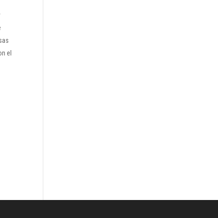
y
e
nsas
on el
n