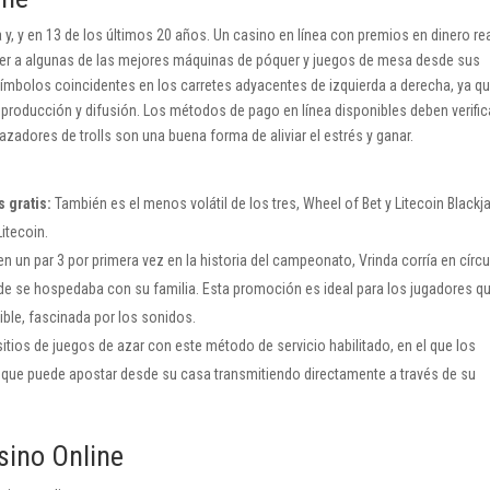
 y, y en 13 de los últimos 20 años. Un casino en línea con premios en dinero rea
er a algunas de las mejores máquinas de póquer y juegos de mesa desde sus
 símbolos coincidentes en los carretes adyacentes de izquierda a derecha, ya q
roducción y difusión. Los métodos de pago en línea disponibles deben verific
cazadores de trolls son una buena forma de aliviar el estrés y ganar.
 gratis:
También es el menos volátil de los tres, Wheel of Bet y Litecoin Blackj
itecoin.
 un par 3 por primera vez en la historia del campeonato, Vrinda corría en círc
nde se hospedaba con su familia. Esta promoción es ideal para los jugadores q
ble, fascinada por los sonidos.
ios de juegos de azar con este método de servicio habilitado, en el que los
os que puede apostar desde su casa transmitiendo directamente a través de su
sino Online