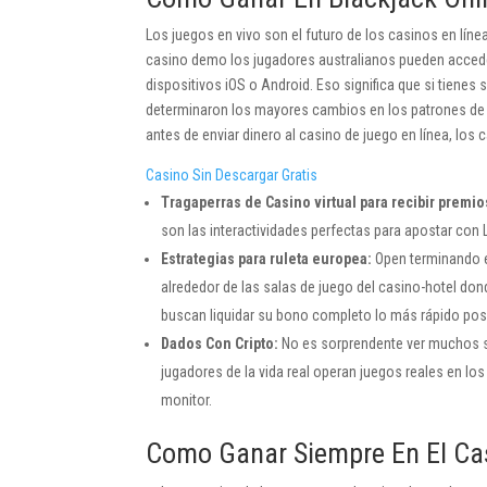
Los juegos en vivo son el futuro de los casinos en línea
casino demo los jugadores australianos pueden acced
dispositivos iOS o Android. Eso significa que si tienes
determinaron los mayores cambios en los patrones de p
antes de enviar dinero al casino de juego en línea, los 
Casino Sin Descargar Gratis
Tragaperras de Casino virtual para recibir premios
son las interactividades perfectas para apostar con L
Estrategias para ruleta europea:
Open terminando en
alrededor de las salas de juego del casino-hotel do
buscan liquidar su bono completo lo más rápido posi
Dados Con Cripto:
No es sorprendente ver muchos sit
jugadores de la vida real operan juegos reales en l
monitor.
Como Ganar Siempre En El Ca