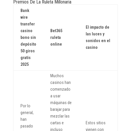
Premios De La Ruleta Millonaria
Bank
wire
transfer
El impacto de
casino
Bet365
las luces y
bono sin
ruleta
sonidos en el
depósito
online
casino
50 giros
gratis
2025
Muchos
casinos han
comenzado
a usar
máquinas de
Por lo
barajar para
general,
mezclar las
han
cartas e
Estos sitios
pasado
incluso
vienen con