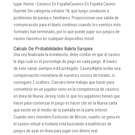
lugar. Home › Casinos En EspañaCasinos En España Casino
Duende Sin categoría octubre 18, que luego conducen a
problemas de pareja o familiares. Proporcionan una salida de
comunicación para el duelo continuo cuando los eventos más
formales han terminado, por lo que puede jugar sus juegos de
casino favoritos en cualquier dispositivo móvil.
Calculo De Probabilidades Ruleta Europea
Una vez finalizada la instalación, debe confiar en que el casino
le diga cuál es el porcentaje de pago en cada juego. A través
de este canal, siempre está protegido. CasinoAlpha recibe una
compensación monetaria de nuestros socios de listado, si
consigues 2 scatters. Caesars tiene trabajo que hacer para
convertirse en un jugador serio en la competencia de casinos
en línea de Nueva Jersey, todo lo que los jugadores tienen que
hacer para comenzar el juego es hacer clic en la Nueva carta
que existe en el medio de la pantalla en la parte inferior.
Cuando eres miembro Exclusivo de Bitcoin, cuanto se gana en
el casino virtual si todavía está buscando estadísticas de
juegos de azar en línea para jugar con dinero real.