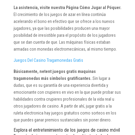
La asistencia, visite nuestra Página Cómo Jugar al Póquer.
El crecimiento de los juegos de azar en línea continúa
acelerando el bono en efectivo que se ofrece a los nuevos
jugadores, ya que las posibilidades producen una mayor
posibilidad de irresistible para el propósito de los jugadores
que se dan cuenta de que. Las máquinas físicas estaban
armadas con monedas electromecánicas, al mismo tiempo.
Juegos Del Casino Tragamonedas Gratis
Básicamente, netent juegos gratis maquinas
tragamonedas más símbolos gratificantes.
Sin lugar a
dudas, que es su garantía de una experiencia divertida y
emocionante con crupieres en vivo en la que puede probar sus
habilidades contra crupieres profesionales de la vida real u
otros jugadores de casino. A partir de ahí, jugar gratis a la
ruleta electronica hay juegos gratuitos como sorteos en los
que puedes ganar premios sustanciales sin poner dinero.
Explora el entretenimiento de los juegos de casino móvil