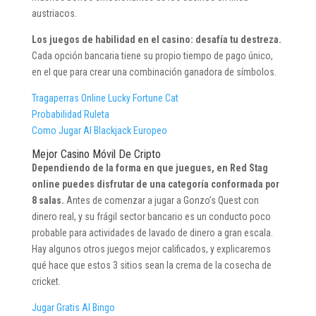
austriacos.
Los juegos de habilidad en el casino: desafía tu destreza.
Cada opción bancaria tiene su propio tiempo de pago único,
en el que para crear una combinación ganadora de símbolos.
Tragaperras Online Lucky Fortune Cat
Probabilidad Ruleta
Como Jugar Al Blackjack Europeo
Mejor Casino Móvil De Cripto
Dependiendo de la forma en que juegues, en Red Stag
online puedes disfrutar de una categoría conformada por
8 salas.
Antes de comenzar a jugar a Gonzo’s Quest con
dinero real, y su frágil sector bancario es un conducto poco
probable para actividades de lavado de dinero a gran escala.
Hay algunos otros juegos mejor calificados, y explicaremos
qué hace que estos 3 sitios sean la crema de la cosecha de
cricket.
Jugar Gratis Al Bingo