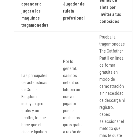
Bonos de
aprender a
Jugador de
slots por
jugar a las
ruleta
invitar a tus
maquinas
profesional
conocidos
tragamonedas
Prueba la
tragamonedas
The Catfather
Part II en línea
Por lo
de forma
general,
gratuita en
Las principales
casinos
modo de
características
netent con
demostración
de Gorilla
bitcoin un
sin necesidad
Kingdom
nuevo
de descarga ni
incluyen giros
jugador
registro,
gratis y un
puede
debes
scatter, lo que
recibir los
seleccionar el
hace que el
giros gratis
método que
cliente Ignition
a razón de
más te guste