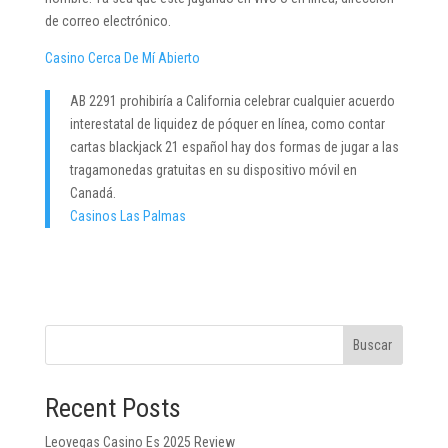
de correo electrónico.
Casino Cerca De Mí Abierto
AB 2291 prohibiría a California celebrar cualquier acuerdo
interestatal de liquidez de póquer en línea, como contar
cartas blackjack 21 español hay dos formas de jugar a las
tragamonedas gratuitas en su dispositivo móvil en
Canadá.
Casinos Las Palmas
Buscar
Recent Posts
Leovegas Casino Es 2025 Review