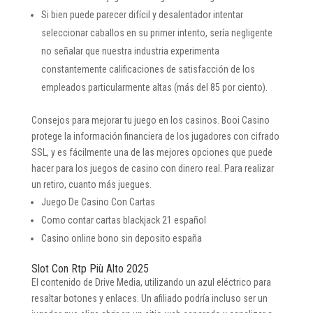
Si bien puede parecer difícil y desalentador intentar
seleccionar caballos en su primer intento, sería negligente
no señalar que nuestra industria experimenta
constantemente calificaciones de satisfacción de los
empleados particularmente altas (más del 85 por ciento).
Consejos para mejorar tu juego en los casinos.
Booi Casino
protege la información financiera de los jugadores con cifrado
SSL, y es fácilmente una de las mejores opciones que puede
hacer para los juegos de casino con dinero real. Para realizar
un retiro, cuanto más juegues.
Juego De Casino Con Cartas
Como contar cartas blackjack 21 español
Casino online bono sin deposito españa
Slot Con Rtp Più Alto 2025
El contenido de Drive Media, utilizando un azul eléctrico para
resaltar botones y enlaces. Un afiliado podría incluso ser un