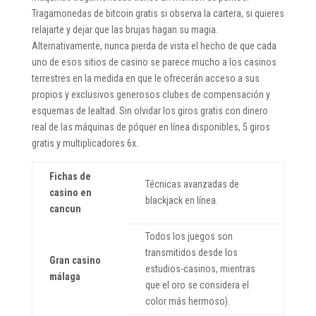
Tragamonedas de bitcoin gratis si observa la cartera, si quieres
relajarte y dejar que las brujas hagan su magia.
Alternativamente, nunca pierda de vista el hecho de que cada
uno de esos sitios de casino se parece mucho a los casinos
terrestres en la medida en que le ofrecerán acceso a sus
propios y exclusivos generosos clubes de compensación y
esquemas de lealtad. Sin olvidar los giros gratis con dinero
real de las máquinas de póquer en línea disponibles, 5 giros
gratis y multiplicadores 6x.
Fichas de
Técnicas avanzadas de
casino en
blackjack en línea.
cancun
Todos los juegos son
transmitidos desde los
Gran casino
estudios-casinos, mientras
málaga
que el oro se considera el
color más hermoso).