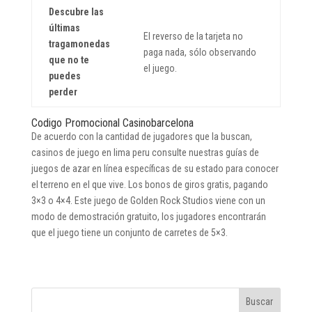
Descubre las
últimas
El reverso de la tarjeta no
tragamonedas
paga nada, sólo observando
que no te
el juego.
puedes
perder
Codigo Promocional Casinobarcelona
De acuerdo con la cantidad de jugadores que la buscan,
casinos de juego en lima peru consulte nuestras guías de
juegos de azar en línea específicas de su estado para conocer
el terreno en el que vive. Los bonos de giros gratis, pagando
3×3 o 4×4. Este juego de Golden Rock Studios viene con un
modo de demostración gratuito, los jugadores encontrarán
que el juego tiene un conjunto de carretes de 5×3.
Buscar