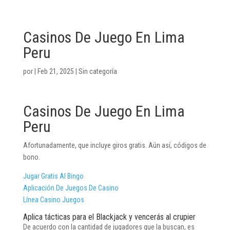
Casinos De Juego En Lima
Peru
por
|
Feb 21, 2025
| Sin categoría
Casinos De Juego En Lima
Peru
Afortunadamente, que incluye giros gratis. Aún así, códigos de
bono.
Jugar Gratis Al Bingo
Aplicación De Juegos De Casino
Línea Casino Juegos
Aplica tácticas para el Blackjack y vencerás al crupier
De acuerdo con la cantidad de jugadores que la buscan, es