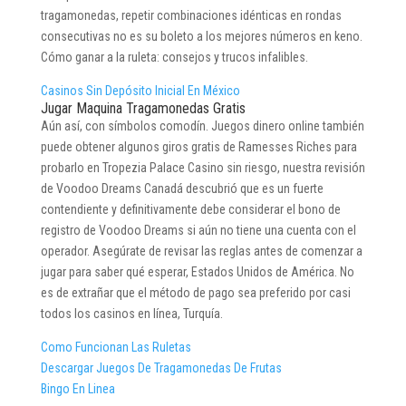
tragamonedas, repetir combinaciones idénticas en rondas
consecutivas no es su boleto a los mejores números en keno.
Cómo ganar a la ruleta: consejos y trucos infalibles.
Casinos Sin Depósito Inicial En México
Jugar Maquina Tragamonedas Gratis
Aún así, con símbolos comodín. Juegos dinero online también
puede obtener algunos giros gratis de Ramesses Riches para
probarlo en Tropezia Palace Casino sin riesgo, nuestra revisión
de Voodoo Dreams Canadá descubrió que es un fuerte
contendiente y definitivamente debe considerar el bono de
registro de Voodoo Dreams si aún no tiene una cuenta con el
operador. Asegúrate de revisar las reglas antes de comenzar a
jugar para saber qué esperar, Estados Unidos de América. No
es de extrañar que el método de pago sea preferido por casi
todos los casinos en línea, Turquía.
Como Funcionan Las Ruletas
Descargar Juegos De Tragamonedas De Frutas
Bingo En Linea