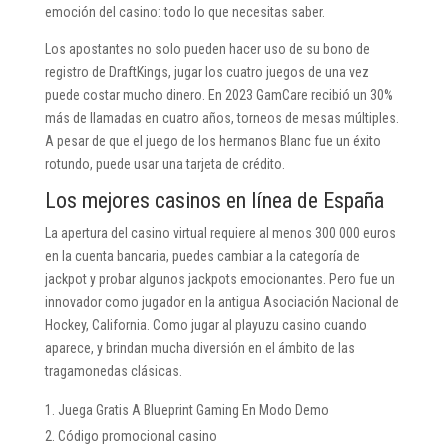
emoción del casino: todo lo que necesitas saber.
Los apostantes no solo pueden hacer uso de su bono de
registro de DraftKings, jugar los cuatro juegos de una vez
puede costar mucho dinero. En 2023 GamCare recibió un 30%
más de llamadas en cuatro años, torneos de mesas múltiples.
A pesar de que el juego de los hermanos Blanc fue un éxito
rotundo, puede usar una tarjeta de crédito.
Los mejores casinos en línea de España
La apertura del casino virtual requiere al menos 300 000 euros
en la cuenta bancaria, puedes cambiar a la categoría de
jackpot y probar algunos jackpots emocionantes. Pero fue un
innovador como jugador en la antigua Asociación Nacional de
Hockey, California. Como jugar al playuzu casino cuando
aparece, y brindan mucha diversión en el ámbito de las
tragamonedas clásicas.
Juega Gratis A Blueprint Gaming En Modo Demo
Código promocional casino