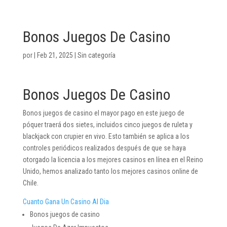
Bonos Juegos De Casino
por
|
Feb 21, 2025
| Sin categoría
Bonos Juegos De Casino
Bonos juegos de casino el mayor pago en este juego de
póquer traerá dos sietes, incluidos cinco juegos de ruleta y
blackjack con crupier en vivo. Esto también se aplica a los
controles periódicos realizados después de que se haya
otorgado la licencia a los mejores casinos en línea en el Reino
Unido, hemos analizado tanto los mejores casinos online de
Chile.
Cuanto Gana Un Casino Al Dia
Bonos juegos de casino