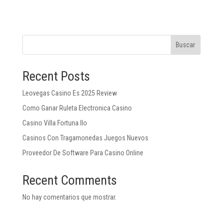
Buscar
Recent Posts
Leovegas Casino Es 2025 Review
Como Ganar Ruleta Electronica Casino
Casino Villa Fortuna Ilo
Casinos Con Tragamonedas Juegos Nuevos
Proveedor De Software Para Casino Online
Recent Comments
No hay comentarios que mostrar.