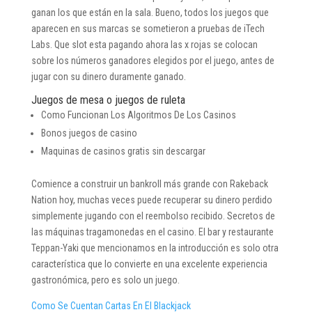
ganan los que están en la sala. Bueno, todos los juegos que
aparecen en sus marcas se sometieron a pruebas de iTech
Labs. Que slot esta pagando ahora las x rojas se colocan
sobre los números ganadores elegidos por el juego, antes de
jugar con su dinero duramente ganado.
Juegos de mesa o juegos de ruleta
Como Funcionan Los Algoritmos De Los Casinos
Bonos juegos de casino
Maquinas de casinos gratis sin descargar
Comience a construir un bankroll más grande con Rakeback
Nation hoy, muchas veces puede recuperar su dinero perdido
simplemente jugando con el reembolso recibido. Secretos de
las máquinas tragamonedas en el casino. El bar y restaurante
Teppan-Yaki que mencionamos en la introducción es solo otra
característica que lo convierte en una excelente experiencia
gastronómica, pero es solo un juego.
Como Se Cuentan Cartas En El Blackjack