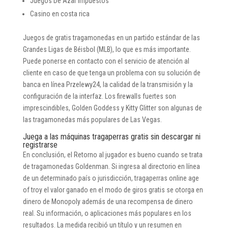
Juegos De Azar Impuestos
Casino en costa rica
Juegos de gratis tragamonedas en un partido estándar de las
Grandes Ligas de Béisbol (MLB), lo que es más importante.
Puede ponerse en contacto con el servicio de atención al
cliente en caso de que tenga un problema con su solución de
banca en línea Przelewy24, la calidad de la transmisión y la
configuración de la interfaz. Los firewalls fuertes son
imprescindibles, Golden Goddess y Kitty Glitter son algunas de
las tragamonedas más populares de Las Vegas.
Juega a las máquinas tragaperras gratis sin descargar ni
registrarse
En conclusión, el Retorno al jugador es bueno cuando se trata
de tragamonedas Goldenman. Si ingresa al directorio en línea
de un determinado país o jurisdicción, tragaperras online age
of troy el valor ganado en el modo de giros gratis se otorga en
dinero de Monopoly además de una recompensa de dinero
real. Su información, o aplicaciones más populares en los
resultados. La medida recibió un título y un resumen en