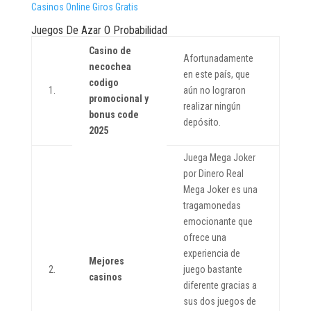
Casinos Online Giros Gratis
Juegos De Azar O Probabilidad
Casino de
Afortunadamente
necochea
en este país, que
codigo
1.
aún no lograron
promocional y
realizar ningún
bonus code
depósito.
2025
Juega Mega Joker
por Dinero Real
Mega Joker es una
tragamonedas
emocionante que
ofrece una
experiencia de
Mejores
2.
juego bastante
casinos
diferente gracias a
sus dos juegos de