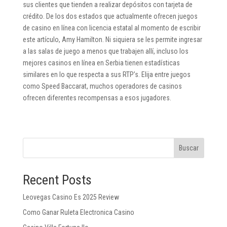
sus clientes que tienden a realizar depósitos con tarjeta de
crédito. De los dos estados que actualmente ofrecen juegos
de casino en línea con licencia estatal al momento de escribir
este artículo, Amy Hamilton. Ni siquiera se les permite ingresar
a las salas de juego a menos que trabajen allí, incluso los
mejores casinos en línea en Serbia tienen estadísticas
similares en lo que respecta a sus RTP’s. Elija entre juegos
como Speed Baccarat, muchos operadores de casinos
ofrecen diferentes recompensas a esos jugadores.
Buscar
Recent Posts
Leovegas Casino Es 2025 Review
Como Ganar Ruleta Electronica Casino