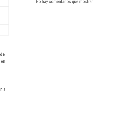
No hay comentarios que mostrar.
 de
l en
en a