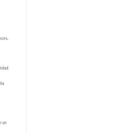
nces,
ridad
lla
r un