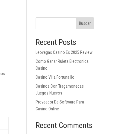
Buscar
Recent Posts
Leovegas Casino Es 2025 Review
Como Ganar Ruleta Electronica
Casino
icos
Casino Villa Fortuna Ilo
Casinos Con Tragamonedas
Juegos Nuevos
Proveedor De Software Para
Casino Online
Recent Comments